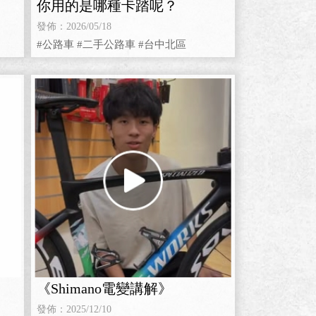
你用的是哪種卡踏呢？
發佈：2026/05/18
#公路車 #二手公路車 #台中北區
《Shimano電變講解》
發佈：2025/12/10